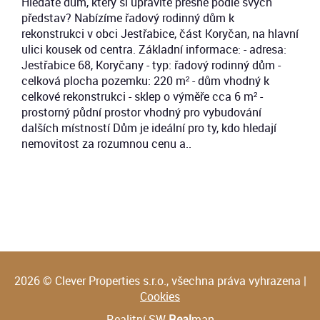
Hledáte dům, který si upravíte přesně podle svých
představ? Nabízíme řadový rodinný dům k
rekonstrukci v obci Jestřabice, část Koryčan, na hlavní
ulici kousek od centra. Základní informace: - adresa:
Jestřabice 68, Koryčany - typ: řadový rodinný dům -
celková plocha pozemku: 220 m² - dům vhodný k
celkové rekonstrukci - sklep o výměře cca 6 m² -
prostorný půdní prostor vhodný pro vybudování
dalších místností Dům je ideální pro ty, kdo hledají
nemovitost za rozumnou cenu a..
2026 © Clever Properties s.r.o., všechna práva vyhrazena |
Cookies
Realitní SW
Real
man