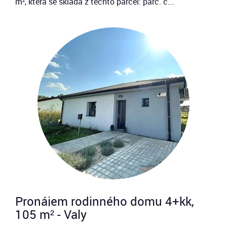
m², která se skládá z těchto parcel: parc. č...
Pronájem rodinného domu 4+kk,
105 m² - Valy