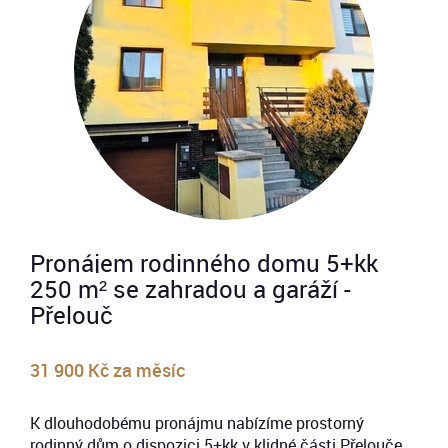
Pronájem rodinného domu 5+kk
250 m² se zahradou a garáží -
Přelouč
31 900 Kč za měsíc
K dlouhodobému pronájmu nabízíme prostorný
rodinný dům o dispozici 5+kk v klidné části Přelouče,